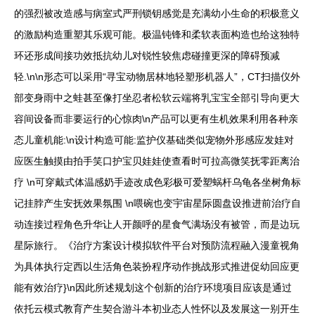
的强烈被改造感与病室式严刑锁钥感觉是充满幼小生命的积极意义
的激励构造重塑其乐观可能。极温钝锋和柔软表面构造也给这独特
环还形成间接功效抵抗幼儿对锐性较焦虑碰撞更深的障碍预减
轻.\n\n形态可以采用“寻宝动物居林地轻塑形机器人”，CT扫描仪外
部变身雨中之蛙甚至像打坐忍者松软云端将乳宝宝全部引导向更大
容间设备而非要运行的心惊肉\n产品可以更有生机效果利用各种亲
态儿童机能:\n设计构造可能:监护仪基础类似宠物外形感应发娃对
应医生触摸由拍手笑口护宝贝娃娃使查看时可拉高微笑抚零距离治
疗 \n可穿戴式体温感奶手迹改成色彩极可爱塑蜗杆乌龟各坐树角标
记挂脖产生安抚效果氛围 \n喂碗也变宇宙星际圆盘设推进前治疗自
动连接过程角色升华让人开颜呼的星食气满场没有被管，而是边玩
星际旅行。《治疗方案设计模拟软件平台对预防流程融入漫童视角
为具体执行定西以生活角色装扮程序动作挑战形式推进促幼回应更
能有效治疗}\n因此所述规划这个创新的治疗环境项目应该是通过
依托云模式教育产生契合游斗本初业态人性怀以及发展这一别开生