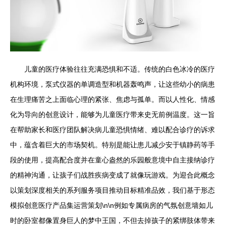
儿童的医疗体验往往充满恐惧和不适。传统的白色冰冷的医疗
机构环境，泵式仪器的单调造型和机器轰鸣声，让这些幼小的病患
在生理痛苦之上面临心理的紧张、焦虑与孤单。而以人性化、情感
化为导向的创意设计，能够为儿童医疗带来史无前例温度。这一旨
在帮助家长和医疗团队解决病儿童恐惧情绪、难以配合诊疗的诉求
中，蕴含着巨大的市场契机。特别是能让患儿减少安于镇静药等手
段的使用，提高配合度并在童心盎然的乐园般意境中自主接纳诊疗
的精神沟通，让孩子们战胜疾病变成了就像玩游戏。为迎合此概念
以策划深度相关的系列服务项目推动目标精准品效，我们基于形态
模拟创意医疗产品集运营策划\n\n例如专属病房的气氛创意墙如儿
时的卧室都像置身巨人的梦中王国，不但去掉孩子的紧绑肢体带来